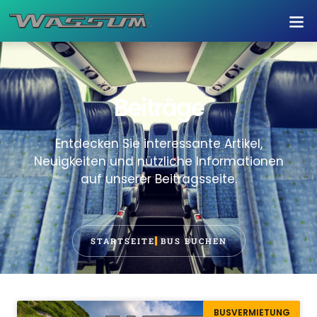
Beiträge
Entdecken Sie interessante Artikel,
Neuigkeiten und nützliche Informationen
auf unserer Beitragsseite.
STARTSEITE
BUS BUCHEN
BUSVERMIETUNG